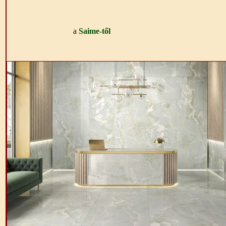
a
Saime-től